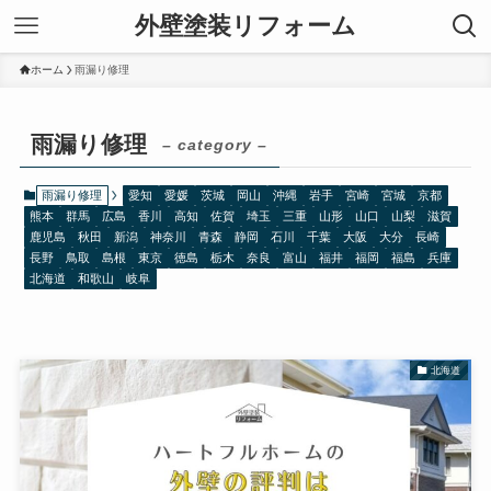
外壁塗装リフォーム
ホーム
雨漏り修理
雨漏り修理
– category –
雨漏り修理
愛知
愛媛
茨城
岡山
沖縄
岩手
宮崎
宮城
京都
熊本
群馬
広島
香川
高知
佐賀
埼玉
三重
山形
山口
山梨
滋賀
鹿児島
秋田
新潟
神奈川
青森
静岡
石川
千葉
大阪
大分
長崎
長野
鳥取
島根
東京
徳島
栃木
奈良
富山
福井
福岡
福島
兵庫
北海道
和歌山
岐阜
北海道